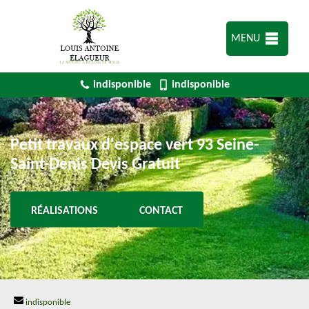
MENU
indisponible
indisponible
Petit travaux d'espace vert 93 Seine-
Saint-Denis Devis Gratuit
RÉALISATIONS
CONTACT
indisponible