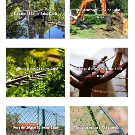
Déssouchage 93 Seine-Saint-
Elagage 93 Seine-Saint-Denis
Denis
Taille de Haies 93 Seine-Saint-
Etêtage d'arbres 93 Seine-Saint-
Denis
Denis
Pose de clôture 93 Seine-Saint-
Tonte de pelouse 93 Seine-Saint-
Denis
Denis