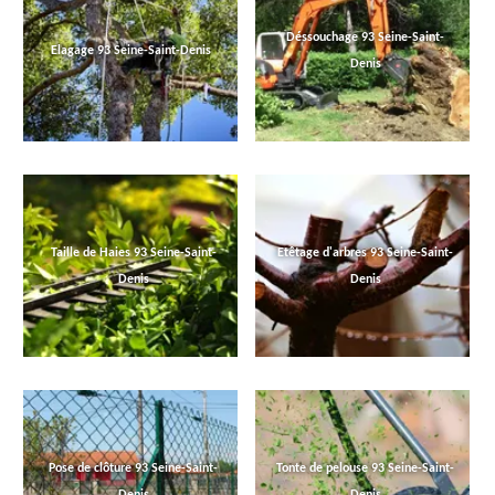
Déssouchage 93 Seine-Saint-
Elagage 93 Seine-Saint-Denis
Denis
Taille de Haies 93 Seine-Saint-
Etêtage d'arbres 93 Seine-Saint-
Denis
Denis
Pose de clôture 93 Seine-Saint-
Tonte de pelouse 93 Seine-Saint-
Denis
Denis