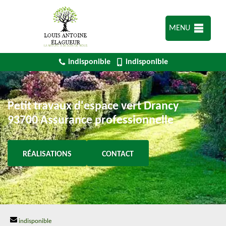
MENU
indisponible
indisponible
Petit travaux d'espace vert Drancy
93700 Assurance professionnelle
RÉALISATIONS
CONTACT
indisponible