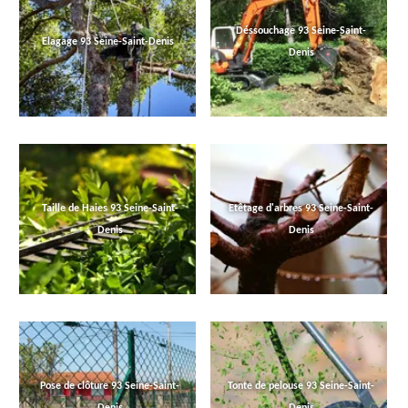
Déssouchage 93 Seine-Saint-
Elagage 93 Seine-Saint-Denis
Denis
Taille de Haies 93 Seine-Saint-
Etêtage d'arbres 93 Seine-Saint-
Denis
Denis
Pose de clôture 93 Seine-Saint-
Tonte de pelouse 93 Seine-Saint-
Denis
Denis