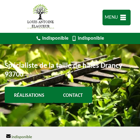
MENU
indisponible
indisponible
Spécialiste de la taille de haies Drancy
93700
RÉALISATIONS
CONTACT
indisponible