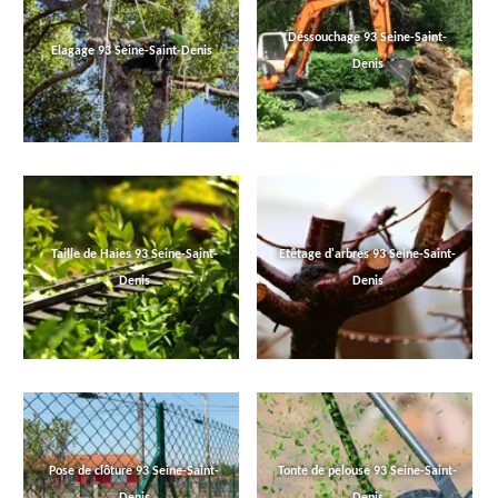
Déssouchage 93 Seine-Saint-
Elagage 93 Seine-Saint-Denis
Denis
Taille de Haies 93 Seine-Saint-
Etêtage d'arbres 93 Seine-Saint-
Denis
Denis
Pose de clôture 93 Seine-Saint-
Tonte de pelouse 93 Seine-Saint-
Denis
Denis