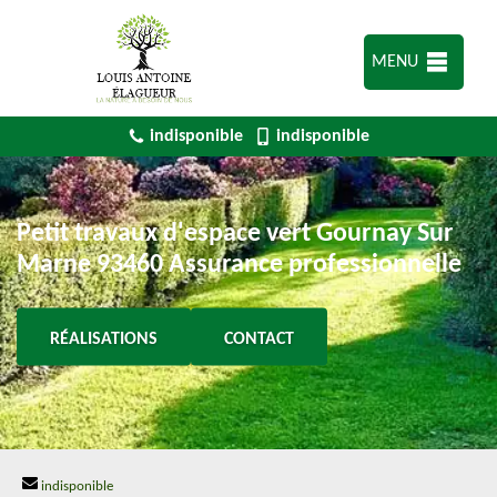
MENU
indisponible
indisponible
Petit travaux d'espace vert Gournay Sur
Marne 93460 Assurance professionnelle
RÉALISATIONS
CONTACT
indisponible