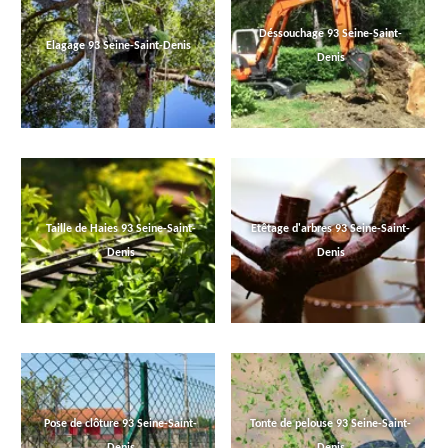
Déssouchage 93 Seine-Saint-
Elagage 93 Seine-Saint-Denis
Denis
Taille de Haies 93 Seine-Saint-
Etêtage d'arbres 93 Seine-Saint-
Denis
Denis
Pose de clôture 93 Seine-Saint-
Tonte de pelouse 93 Seine-Saint-
Denis
Denis