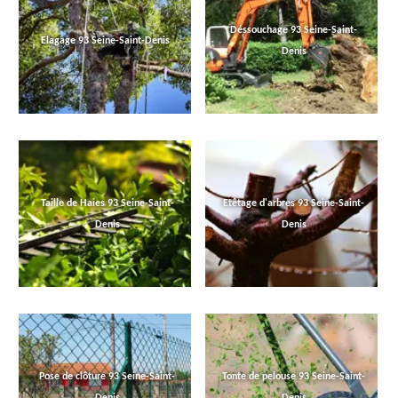
Déssouchage 93 Seine-Saint-
Elagage 93 Seine-Saint-Denis
Denis
Taille de Haies 93 Seine-Saint-
Etêtage d'arbres 93 Seine-Saint-
Denis
Denis
Pose de clôture 93 Seine-Saint-
Tonte de pelouse 93 Seine-Saint-
Denis
Denis