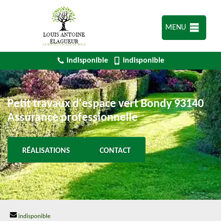
MENU
indisponible
indisponible
Petit travaux d'espace vert Bondy 93140
Assurance professionnelle
RÉALISATIONS
CONTACT
indisponible