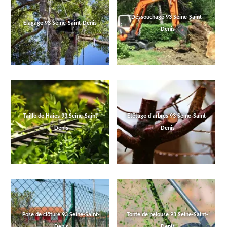
Déssouchage 93 Seine-Saint-
Elagage 93 Seine-Saint-Denis
Denis
Taille de Haies 93 Seine-Saint-
Etêtage d'arbres 93 Seine-Saint-
Denis
Denis
Pose de clôture 93 Seine-Saint-
Tonte de pelouse 93 Seine-Saint-
Denis
Denis