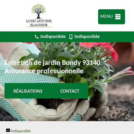
MENU
indisponible
indisponible
Entretien de jardin Bondy 93140
Assurance professionnelle
RÉALISATIONS
CONTACT
indisponible