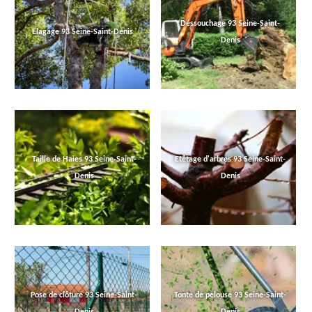
Déssouchage 93 Seine-Saint-
Elagage 93 Seine-Saint-Denis
Denis
Taille de Haies 93 Seine-Saint-
Etêtage d'arbres 93 Seine-Saint-
Denis
Denis
Pose de clôture 93 Seine-Saint-
Tonte de pelouse 93 Seine-Saint-
Denis
Denis