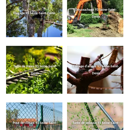
Déssouchage 93 Seine-Saint-
Elagage 93 Seine-Saint-Denis
Denis
Taille de Haies 93 Seine-Saint-
Etêtage d'arbres 93 Seine-Saint-
Denis
Denis
Pose de clôture 93 Seine-Saint-
Tonte de pelouse 93 Seine-Saint-
Denis
Denis