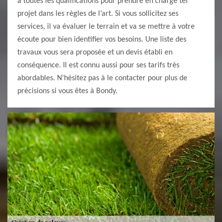
a toutes les qualifications pour prendre en charge tel
projet dans les règles de l’art. Si vous sollicitez ses
services, il va évaluer le terrain et va se mettre à votre
écoute pour bien identifier vos besoins. Une liste des
travaux vous sera proposée et un devis établi en
conséquence. Il est connu aussi pour ses tarifs très
abordables. N’hésitez pas à le contacter pour plus de
précisions si vous êtes à Bondy.