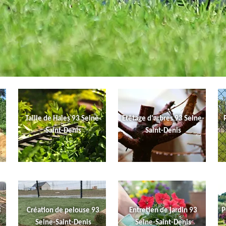
Taille de Haies 93 Seine-
Etêtage d'arbres 93 Seine-
Saint-Denis
Saint-Denis
3
Création de pelouse 93
Entretien de jardin 93
P
Seine-Saint-Denis
Seine-Saint-Denis