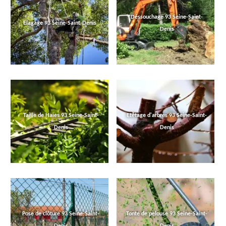
Déssouchage 93 Seine-Saint-
Elagage 93 Seine-Saint-Denis
Denis
Taille de Haies 93 Seine-Saint-
Etêtage d'arbres 93 Seine-Saint-
Denis
Denis
Pose de clôture 93 Seine-Saint-
Tonte de pelouse 93 Seine-Saint-
Denis
Denis