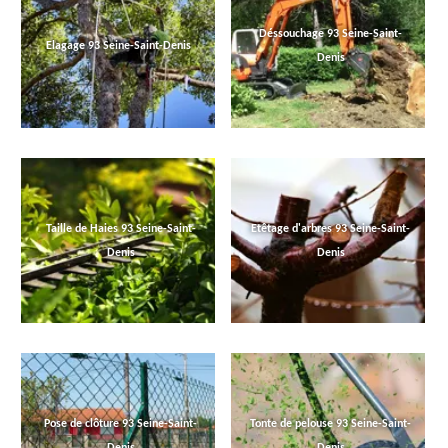
Déssouchage 93 Seine-Saint-
Elagage 93 Seine-Saint-Denis
Denis
Taille de Haies 93 Seine-Saint-
Etêtage d'arbres 93 Seine-Saint-
Denis
Denis
Pose de clôture 93 Seine-Saint-
Tonte de pelouse 93 Seine-Saint-
Denis
Denis