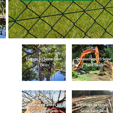
Elagage 93 Seine-Saint-
Déssouchage 93 Seine-
Denis
Saint-Denis
Abattage d'arbres 93
Défrichage de terrain 9
Seine-Saint-Denis
Seine-Saint-Denis