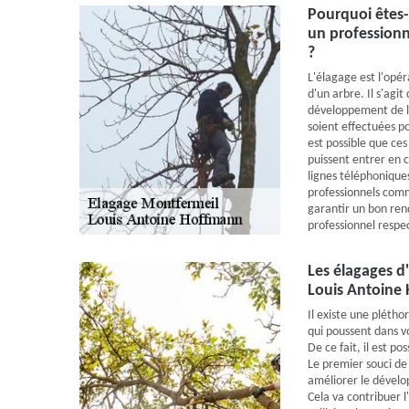
Pourquoi êtes-
un professionn
?
L'élagage est l'opé
d'un arbre. Il s'agi
développement de l'a
soient effectuées pou
est possible que ces
puissent entrer en c
lignes téléphoniques
professionnels com
garantir un bon rend
professionnel respec
Les élagages d'
Louis Antoine
Il existe une plétho
qui poussent dans v
De ce fait, il est po
Le premier souci de 
améliorer le dévelo
Cela va contribuer 