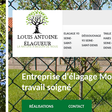
ELAGAGE 93
TAILLE
DÉSSOUCHAGE
SEINE-
HAIES 
93 SEINE-
SAINT-
SEINE-
SAINT-DENIS
DENIS
DENIS
Entreprise d'élagage Mo
travail soigné
RÉALISATIONS
CONTACT