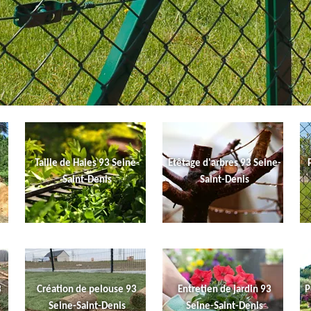
Taille de Haies 93 Seine-
Etêtage d'arbres 93 Seine-
Saint-Denis
Saint-Denis
3
Création de pelouse 93
Entretien de jardin 93
P
Seine-Saint-Denis
Seine-Saint-Denis