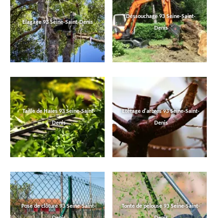
Déssouchage 93 Seine-Saint-
Elagage 93 Seine-Saint-Denis
Denis
Taille de Haies 93 Seine-Saint-
Etêtage d'arbres 93 Seine-Saint-
Denis
Denis
Pose de clôture 93 Seine-Saint-
Tonte de pelouse 93 Seine-Saint-
Denis
Denis