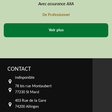
Avec assurance AXA
Profe
De Professionnel
Voir plus
CONTACT
indisponible
78 bis rue Montaubert
77230 St Mard
403 Rue de la Gare
74200 Allinges