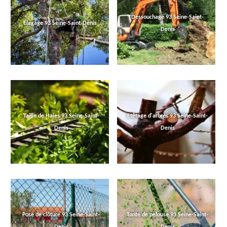
Déssouchage 93 Seine-Saint-
Elagage 93 Seine-Saint-Denis
Denis
Taille de Haies 93 Seine-Saint-
Etêtage d'arbres 93 Seine-Saint-
Denis
Denis
Pose de clôture 93 Seine-Saint-
Tonte de pelouse 93 Seine-Saint-
Denis
Denis